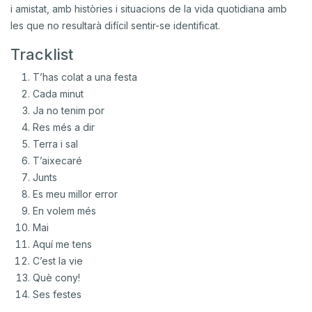
i amistat, amb històries i situacions de la vida quotidiana amb
les que no resultarà difícil sentir-se identificat.
Tracklist
T’has colat a una festa
Cada minut
Ja no tenim por
Res més a dir
Terra i sal
T’aixecaré
Junts
Es meu millor error
En volem més
Mai
Aquí me tens
C’est la vie
Què cony!
Ses festes