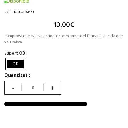
SKU
:
RGB-189/23
10
,00
€
Comprova que has seleccionat correctament el format o la mida que
vols rebre.
Suport
CD
CD
Quantitat
-
+